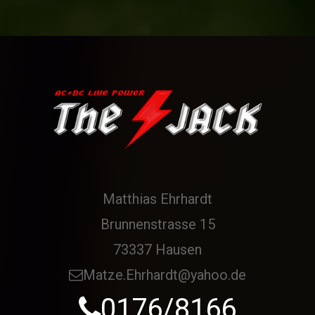
Matthias Ehrhardt
Brunnenstrasse 15
73337 Hausen
Matze.Ehrhardt@yahoo.de
0176/8166